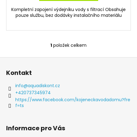
č
u
Kompletní zapojení výdejníku vody s filtrací Obsahuje
j
pouze službu, bez dodávky instalačního materiálu
e
m
e
1
položek celkem
NARTES
O
-
v
HORSKÝ
Z
l
PRAMEN
á
18,9
á
Kontakt
L
d
p
BARELOVÁ
a
VODA
a
info
@
aquadiskont.cz
c
t
199
+420737345974
í
Kč
í
https://www.facebook.com/kojeneckavodadomu?fre
p
f=ts
r
v
k
Informace pro Vás
y
v