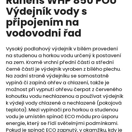
Ruhens WHP 850 POU
je
a
Výdejník vody s
0,0
z
j
připojením na
5
í
hvězdiček.
t
vodovodni řad
?
Vysoký podlahový výdejník v bílém provedení
na studenou a horkou vodu určený k postavení
na zem. Kromě vrchní přední části a střední
černé části je výdejník vyroben z bílého plechu.
HLEDAT
Na zadní straně výdejníku se samostatně
vypíná či zapíná ohřev a chlazení, takže je
možnost při vypnutí ohřevu čerpat z červeného
D
kohoutku vodu nechlazenou a používat výdejník
o
k výdeji vody chlazené a nechlazené (pokojová
p
teplota). Mezi vypínači pro horkou a studenou
o
vodu je umístěn spínač ECO módu pro úsporu
r
energie, který se řídí světelnými podmínkami.
u
Pokud je spínač ECO zapnutý, v okamžiku, kdy je