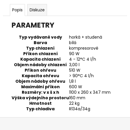
Popis
Diskuze
PARAMETRY
Typ vydávané vody
horká + studená
Barva
bílá
Typ chlazení
kompresorové
Příkon chlazení
90 W
Kapacita chlazení
4 - 12°C 4 l/h
Objem nádoby chlazení
3,00 l
Příkon ohřevu
510 W
Kapacita ohřevu
> 90°C 4 l/h
Objem nádoby ohřevu
1,8 l
Maximální příkon
600 W
Rozměry: v x š x h
1100 x 260 x 347 mm
Výška výdejního prostoru
160 mm
Hmotnost
22 kg
Typ chladiva
R134a/34g
Z
á