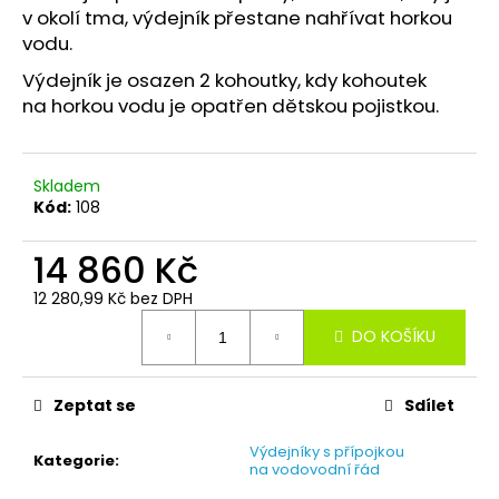
č
v okolí tma, výdejník přestane nahřívat horkou
u
vodu.
j
e
Výdejník je osazen 2 kohoutky, kdy kohoutek
m
na horkou vodu je opatřen dětskou pojistkou.
e
KALIX
Skladem
POU
-
Kód:
108
VÝDEJNÍK
VODY
14 860 Kč
S
PŘÍPOJENÍM
12 280,99 Kč bez DPH
NA
Měrná
VODOVODNÍ
DO KOŠÍKU
ŘÁD
cena:
-
FILTRACE
VODY
Zeptat se
Sdílet
20
180
Výdejníky s přípojkou
Kategorie
:
Kč
na vodovodní řád