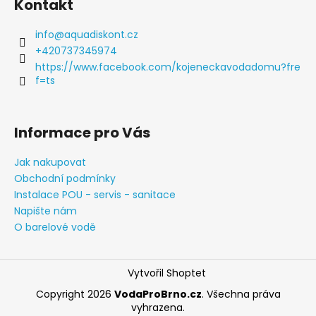
Kontakt
p
a
info
@
aquadiskont.cz
t
+420737345974
í
https://www.facebook.com/kojeneckavodadomu?fre
f=ts
Informace pro Vás
Jak nakupovat
Obchodní podmínky
Instalace POU - servis - sanitace
Napište nám
O barelové vodě
Vytvořil Shoptet
Copyright 2026
VodaProBrno.cz
. Všechna práva
vyhrazena.