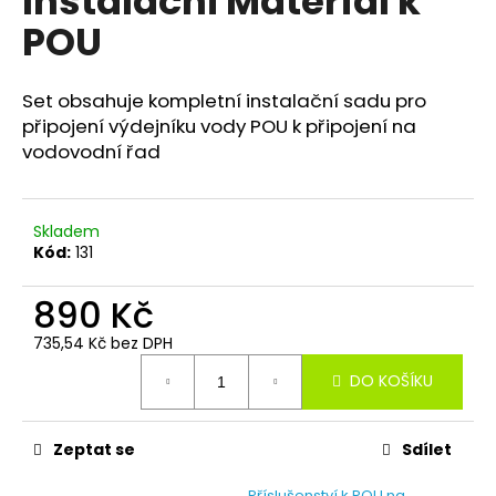
Instalační Materiál k
je
a
POU
0,0
z
j
5
í
hvězdiček.
Set obsahuje kompletní instalační sadu pro
t
připojení výdejníku vody POU k připojení na
?
vodovodní řad
Skladem
Kód:
131
HLEDAT
890 Kč
735,54 Kč bez DPH
D
Měrná
o
DO KOŠÍKU
cena:
p
o
r
Zeptat se
Sdílet
u
Příslušenství k POU na