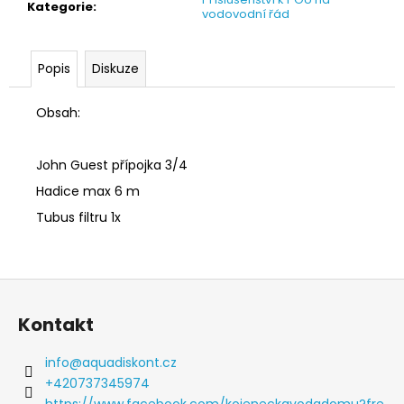
č
Kategorie
:
vodovodní řád
u
j
e
Popis
Diskuze
m
e
Obsah:
QUARRTZ
POU
John Guest přípojka 3/4
H
&
Hadice max 6 m
C
-
Tubus filtru 1x
PRONÁJEM
MĚSÍC
-
VÝDEJNÍK
Z
VODY
S
á
PŘÍPOJENÍM
Kontakt
p
NA
VODOVODNÍ
a
info
@
aquadiskont.cz
ŘÁD
t
-
+420737345974
FILTRACE
https://www.facebook.com/kojeneckavodadomu?fre