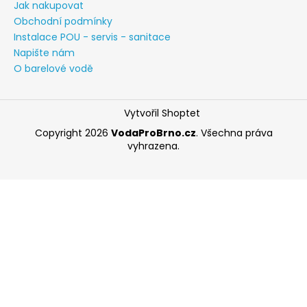
Jak nakupovat
a
Obchodní podmínky
j
Instalace POU - servis - sanitace
í
Napište nám
t
O barelové vodě
?
Vytvořil Shoptet
Copyright 2026
VodaProBrno.cz
. Všechna práva
vyhrazena.
HLEDAT
D
o
p
o
r
u