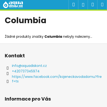
K
Přejít
Hledat
Náku
M
Přihlášen
na
o
obsah
Zpět
Zpět
košík
š
Columbia
í
C
k
o
Žádné produkty značky
Columbia
nebyly nalezeny...
p
o
Z
t
á
Kontakt
ř
p
e
a
info
@
aquadiskont.cz
b
t
+420737345974
u
í
https://www.facebook.com/kojeneckavodadomu?fre
j
f=ts
e
t
Informace pro Vás
e
n