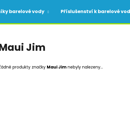
íky barelové vody
Příslušenství k barelové vo
Co potřebujete najít?
Maui Jim
HLEDAT
Žádné produkty značky
Maui Jim
nebyly nalezeny...
Doporučujeme
DK2VHC66B POU VÝDEJNÍK VODY S
KALIX POU - VÝ
PŘÍPOJENÍM NA VODOVODNÍ ŘÁD -
PŘÍPOJENÍM NA
FILTRACE VODY
FILTRACE VODY
8 455 Kč
20 180 Kč