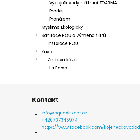
Výdejník vody s filtrací ZDARMA
l
Prodej
Pronájem
Myslíme Ekologicky
Sanitace POU a výměna filtrů
Instalace POU
Káva
Zrnková káva
La Borsa
Z
á
Kontakt
p
a
info
@
aquadiskont.cz
t
+420737345974
í
https://www.facebook.com/kojeneckavoda