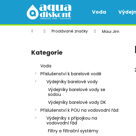
K
Přejít
na
o
Voda
Výdejn
obsah
Zpět
Zpět
š
do
do
í
Domů
Prodávané značky
Maui Jim
k
obchodu
obchodu
P
o
Kategorie
Přeskočit
s
kategorie
t
Voda
r
Příslušenství k barelové vodě
a
Výdejníky barelové vody
n
Výdejníky barelové vody se
n
sodou
QUARRTZ POU H & C - VÝDEJNÍK VODY
í
Výdejníky barelové vody DK
S PŘÍPOJENÍM NA VODOVODNÍ ŘÁD -
p
Příslušenství k POU na vodovodní řád
FILTRACE VODY
a
Výdejníky s přípojkou na
12 100 Kč
vodovodní řád
n
Filtry a filtrační systémy
e