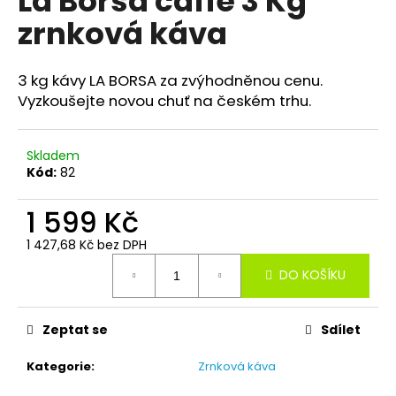
La Borsa caffé 3 Kg
je
a
zrnková káva
0,0
z
j
5
í
hvězdiček.
3 kg kávy LA BORSA za zvýhodněnou cenu.
t
Vyzkoušejte novou chuť na českém trhu.
?
Skladem
Kód:
82
HLEDAT
1 599 Kč
1 427,68 Kč bez DPH
Měrná
DO KOŠÍKU
cena:
D
o
p
Zeptat se
Sdílet
o
r
Kategorie
:
Zrnková káva
u