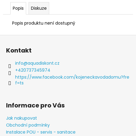
č
u
Popis
Diskuze
j
e
Popis produktu není dostupný
m
e
Z
á
OASIS
Kontakt
POLARIS
p
POU
a
-
info
@
aquadiskont.cz
PRONÁJEM
t
+420737345974
MĚSÍC
í
-
https://www.facebook.com/kojeneckavodadomu?fre
VÝDEJNÍK
f=ts
VODY
S
PŘÍPOJENÍM
NA
Informace pro Vás
VODOVODNÍ
ŘÁD
Jak nakupovat
-
FILTRACE
Obchodní podmínky
VODY
Instalace POU - servis - sanitace